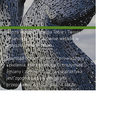
Nasza wiedza pozwala Tobie i Twojej
organizacji na wniesienie wkładu w
przyszłe zmiany zasad.
Stamtąd opracowujemy i prowadzimy
szkolenia, które pomogą Ci zrozumieć
zmiany i zapewnić, że Twoja praktyka
jest zgodna z obowiązującymi
przepisami i wytycznymi.
A także
organizowanie sesji i wydarzeń.